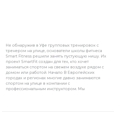
с
фитнес
Тренировки с фитнес
инструктором
инструктором на свежем
на
свежем
воздухе
воздухе
Оставьте комментарий
/
Фитнес
/
admins
Не обнаружив в Уфе групповых тренировок с
тренером на улице, основатели школы фитнеса
Smart Fitness решили занять пустующую нишу. Их
проект SmartFit создан для тех, кто хочет
заниматься спортом на свежем воздухе рядом с
домом или работой. Начало В Европейских
городах и регионах многие давно занимаются
спортом на улице в компании с
профессиональным инструктором. Мы
Читать далее »