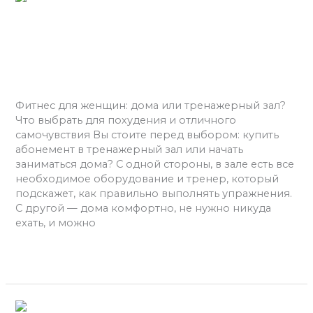
для
женщин:
Фитнес для женщин: дома
дома
или тренажерный зал?
или
тренажерный
Фитнес
/
admins
зал?
Фитнес для женщин: дома или тренажерный зал?
Что выбрать для похудения и отличного
самочувствия Вы стоите перед выбором: купить
абонемент в тренажерный зал или начать
заниматься дома? С одной стороны, в зале есть все
необходимое оборудование и тренер, который
подскажет, как правильно выполнять упражнения.
С другой — дома комфортно, не нужно никуда
ехать, и можно
Читать далее »
Фитнес