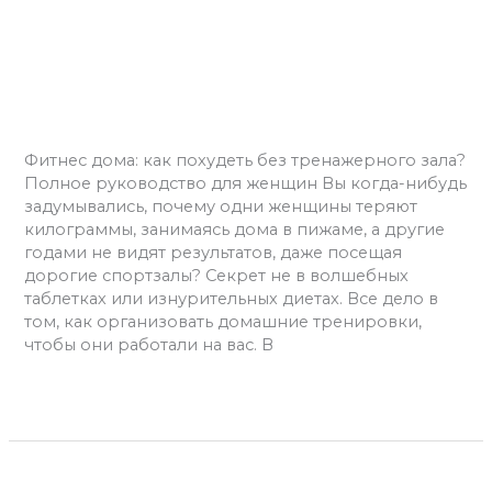
дома:
как
Фитнес дома: как похудеть
похудеть
без тренажерного зала?
без
тренажерного
Фитнес
/
admins
зала?
Фитнес дома: как похудеть без тренажерного зала?
Полное руководство для женщин Вы когда-нибудь
задумывались, почему одни женщины теряют
килограммы, занимаясь дома в пижаме, а другие
годами не видят результатов, даже посещая
дорогие спортзалы? Секрет не в волшебных
таблетках или изнурительных диетах. Все дело в
том, как организовать домашние тренировки,
чтобы они работали на вас. В
Читать далее »
Тренировки