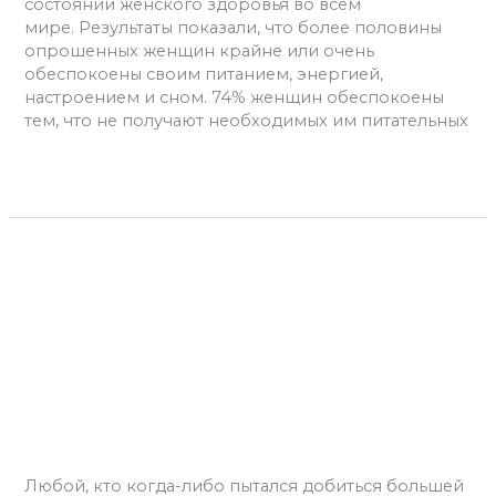
состоянии женского здоровья во всем
мире. Результаты показали, что более половины
опрошенных женщин крайне или очень
обеспокоены своим питанием, энергией,
настроением и сном. 74% женщин обеспокоены
тем, что не получают необходимых им питательных
Читать далее »
Тренировка
икроножных
мышц:
Тренировка икроножных
как
мышц: как нарастить часто
нарастить
часто
упрямую группу мышц
упрямую
группу
Оставьте комментарий
/
Тренировки
,
Фитнес
/
мышц
admins
Любой, кто когда-либо пытался добиться большей