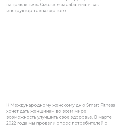
направлениях. Сможете зарабатывать как
инструктор тренажёрного
Читать далее »
Еда
ради
пользы:
Еда ради пользы: 7
7
способов питаться ради
способов
питаться
энергии
ради
энергии
Оставьте комментарий
/
Мотивация
,
Фитнес
/
admins
К Международному женскому дню Smart Fitness
хочет дать женщинам во всем мире
возможность улучшить свое здоровье. В марте
2022 года мы провели опрос потребителей о