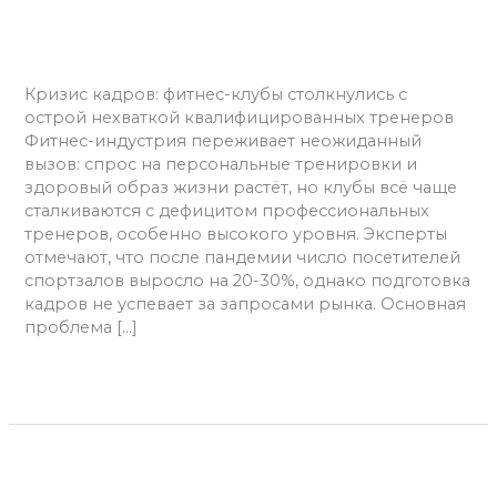
тренеров
тренеров
Фитнес
/
admins
Кризис кадров: фитнес-клубы столкнулись с
острой нехваткой квалифицированных тренеров
Фитнес-индустрия переживает неожиданный
вызов: спрос на персональные тренировки и
здоровый образ жизни растёт, но клубы всё чаще
сталкиваются с дефицитом профессиональных
тренеров, особенно высокого уровня. Эксперты
отмечают, что после пандемии число посетителей
спортзалов выросло на 20-30%, однако подготовка
кадров не успевает за запросами рынка. Основная
проблема […]
Читать далее »
Фитнес
для