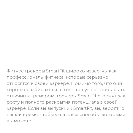
Фитнес
абонемент
Smart
Фитнес абонемент Smart
Fitness:
Fitness: расширение
расширение
возможностей
возможностей вашей
вашей
фитнес
фитнес карьеры
карьеры
Оставьте комментарий
/
Фитнес
/
admins
Фитнес тренеры SmartFit широко известны как
профессионалы фитнеса, которые серьезно
относятся к своей карьере. Помимо того, что они
хорошо разбираются в том, что нужно, чтобы стать
отличным тренером, тренеры SmartFit стремятся к
росту и полного раскрытия потенциала в своей
карьере. Если вы выпускник SmartFit, вы, вероятно,
нашли время, чтобы узнать все способы, которыми
вы можете