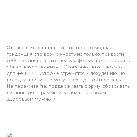
женщин:
Фитнес для женщин: Как
Как
эффективно худеть дома в
эффективно
худеть
любом возрасте
дома
в
Фитнес
/
admins
любом
возрасте
Фитнес для женщин – это не просто модная
тенденция, это возможность не только привести
себя в отличную физическую форму, но и повысить
общее качество жизни. Особенно актуально это
для женщин, которые стремятся к похудению, но
по ряду причин не могут посещать фитнес-залы.
Не переживайте, поддерживать форму, сбрасывать
лишние килограммы и заниматься своим
здоровьем можно и
Читать далее »
Фитнес