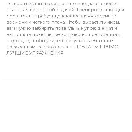
четкости мышц икр, знает, что иногда это может
оказаться непростой задачей. Тренировка икр для
роста мышц требует целенаправленных усилий,
времени и четкого плана. Чтобы вырастить икры,
вам нужно выбирать правильные упражнения и
выполнять правильное количество повторений и
подходов, чтобы увидеть результаты. Эта статья
покажет вам, как это сделать. ПРЫГАЕМ ПРЯМО:
ЛУЧШИЕ УПРАЖНЕНИЯ
Читать далее »
Кинетическая
цепь
и
Кинетическая цепь и как ее
как
применять?
ее
применять?
Оставьте комментарий
/
Полезное тренеру
,
Тренировки
,
Фитнес
/
admins