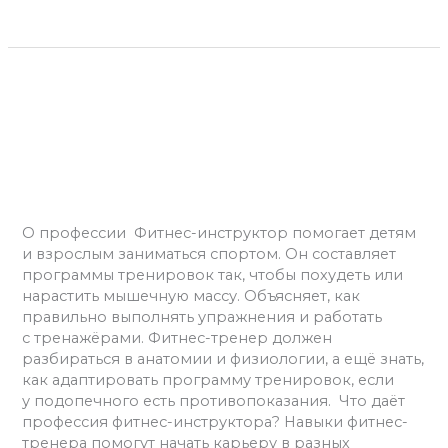
Читать далее »
Профессия
Фитнес-
инструктор
Профессия Фитнес-
инструктор
Оставьте комментарий
/
Фитнес
/
admins
О профессии Фитнес-инструктор помогает детям
и взрослым заниматься спортом. Он составляет
программы тренировок так, чтобы похудеть или
нарастить мышечную массу. Объясняет, как
правильно выполнять упражнения и работать
с тренажёрами. Фитнес-тренер должен
разбираться в анатомии и физиологии, а ещё знать,
как адаптировать программу тренировок, если
у подопечного есть противопоказания. Что даёт
профессия фитнес-инструктора? Навыки фитнес-
тренера помогут начать карьеру в разных