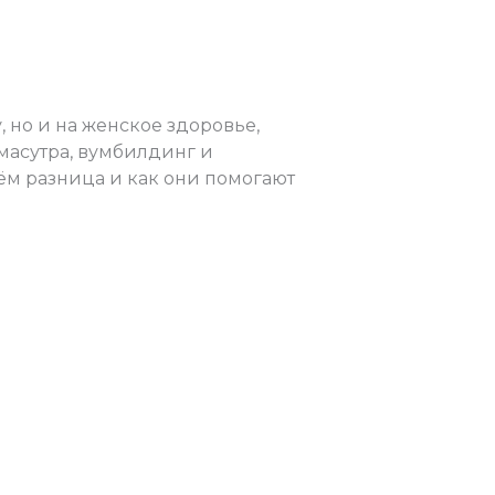
имной жизни
но и на женское здоровье,
масутра, вумбилдинг и
чём разница и как они помогают