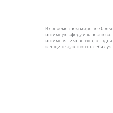
и
улучшить женско
интимная
гимнастика:
женское здоровье
/
admins
как
улучшить
В современном мире всё больш
женское
интимную сферу и качество се
здоровье
интимная гимнастика, сегодня 
и
женщине чувствовать себя лучше
качество
интимной
Читать далее »
жизни