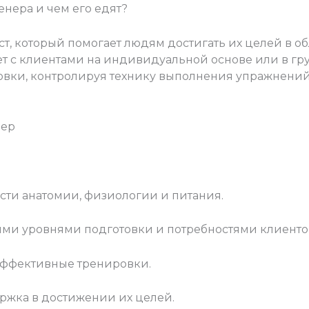
енера и чем его едят?
т, который помогает людям достигать их целей в о
ет с клиентами на индивидуальной основе или в гр
вки, контролируя технику выполнения упражнений
нер
асти анатомии, физиологии и питания.
ными уровнями подготовки и потребностями клиенто
эффективные тренировки.
ржка в достижении их целей.