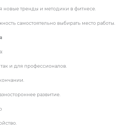
ая новые тренды и методики в фитнесе.
жность самостоятельно выбирать место работы.
я
а:
 так и для профессионалов.
кончании.
зностороннее развитие.
р
ойство.