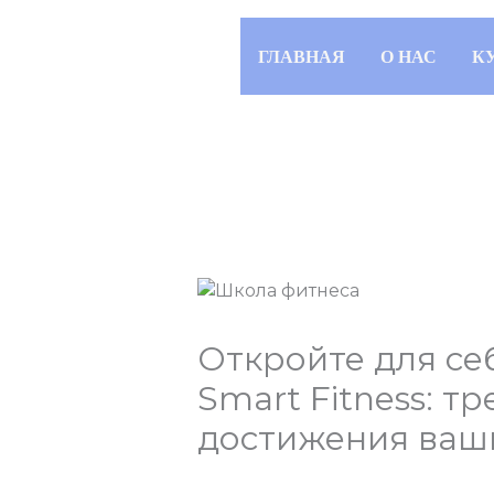
Перейти
к
ГЛАВНАЯ
О НАС
К
содержимому
Откройте для се
Smart Fitness: т
достижения ваши
/
Учебные программы
/ От
admi