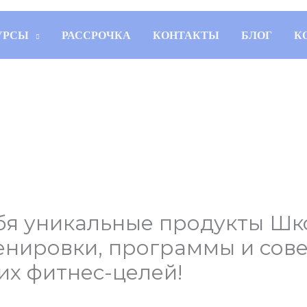
УРСЫ
РАССРОЧКА
КОНТАКТЫ
БЛОГ
К
бя уникальные продукты Шк
ренировки, программы и сов
х фитнес-целей!
ns