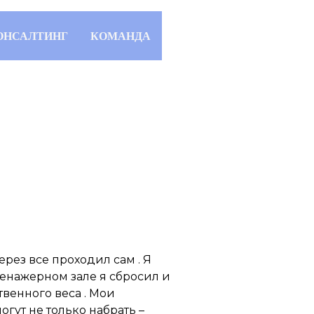
ОНСАЛТИНГ
КОМАНДА
через все проходил сам . Я
тренажерном зале я сбросил и
твенного веса . Мои
гут не только набрать –