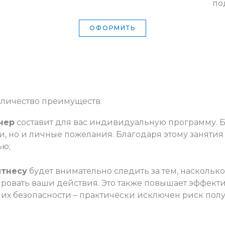
по
ОФОРМИТЬ
оличество преимуществ:
нер
составит для вас индивидуальную программу. Б
, но и личные пожелания. Благодаря этому занятия 
ью;
итнесу
будет внимательно следить за тем, наскольк
ровать ваши действия. Это также повышает эффект
 их безопасности – практически исключен риск по