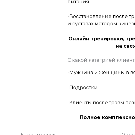
питания
-Восстановление после тр
и суставах методом кине
Онлайн тренировки, тре
на све
С какой категрией клиент
-Мужчина и женщины в воз
-Подростки
-Клиенты после травм поз
Полное комплексно
5 тренировок
10 тр