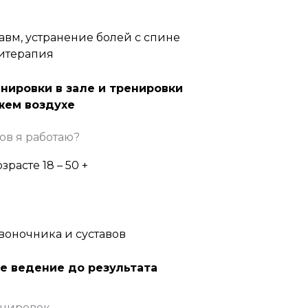
авм, устранение болей с спине
зитерапия
нировки в зале и тренировки
жем воздухе
ов я работаю?
расте 18 – 50 +
воночника и суставов
е ведение до результата
енировок