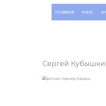
Перейти
к
ГЛАВНАЯ
О НАС
К
содержимому
Сергей Кубышки
/
Казань
/ От
admins