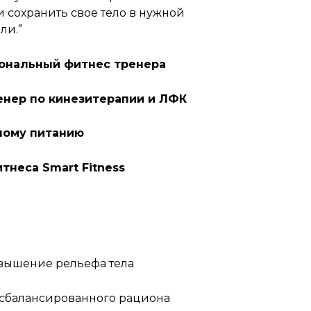
и сохранить свое тело в нужной
ли.”
ональный фитнес тренера
нер по кинезитерапии и ЛФК
ному питанию
неса Smart Fitness
овышение рельефа тела
 сбалансированного рациона