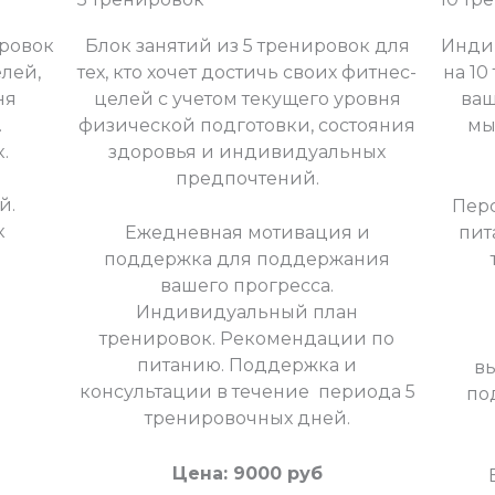
ровок
Блок занятий из 5 тренировок для
Инди
елей,
тех, кто хочет достичь своих фитнес-
на 10
ня
целей с учетом текущего уровня
ваш
.
физической подготовки, состояния
мы
.
здоровья и индивидуальных
предпочтений.
й.
Пер
к
Ежедневная мотивация и
пит
поддержка для поддержания
вашего прогресса.
Индивидуальный план
тренировок. Рекомендации по
питанию. Поддержка и
в
консультации в течение периода 5
по
тренировочных дней.
Цена: 9000 руб