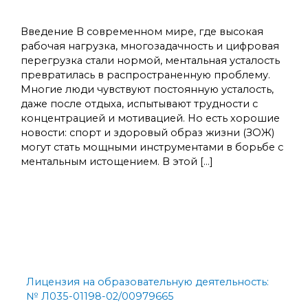
Полезные привычки
,
Психология
/
admins
Введение В современном мире, где высокая
рабочая нагрузка, многозадачность и цифровая
перегрузка стали нормой, ментальная усталость
превратилась в распространенную проблему.
Многие люди чувствуют постоянную усталость,
даже после отдыха, испытывают трудности с
концентрацией и мотивацией. Но есть хорошие
новости: спорт и здоровый образ жизни (ЗОЖ)
могут стать мощными инструментами в борьбе с
ментальным истощением. В этой […]
Спорт vs выгорание: как физическая активность
лечит мозг
Читать далее »
Лицензия на образовательную деятельность:
№ Л035-01198-02/00979665