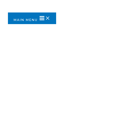
Перейти к содержимому
MAIN MENU
26.05.2025
Спорт vs выгорание: как
физическая активность
лечит мозг