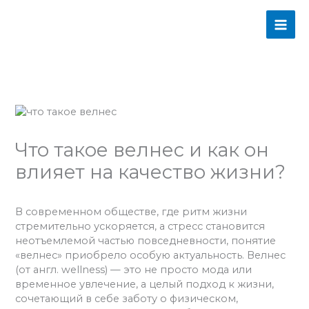
Перейти
MAI
к
содержимому
ME
Что такое велнес и как он
влияет на качество жизни?
/
Велнес
/ От
admins
В современном обществе, где ритм жизни
стремительно ускоряется, а стресс становится
неотъемлемой частью повседневности, понятие
«велнес» приобрело особую актуальность. Велнес
(от англ. wellness) — это не просто мода или
временное увлечение, а целый подход к жизни,
сочетающий в себе заботу о физическом,