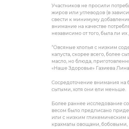
Участников не просили потреб
жиров или углеводов (в зависи
свести к минимуму добавление 
внимание на качестве потребля
независимо от того, была ли и
“Овсяные хлопья с низким соде
капуста, скорее всего, более с
масло, но блюда, приготовленн
«Наше Здоровье» Газиева Лина
Сосредоточение внимания на 
сытыми, хотя они ели меньше.
Более раннее исследование соо
весом было предписано придер
или с низким гликемическим и
крахмалы овощами, бобовыми, 