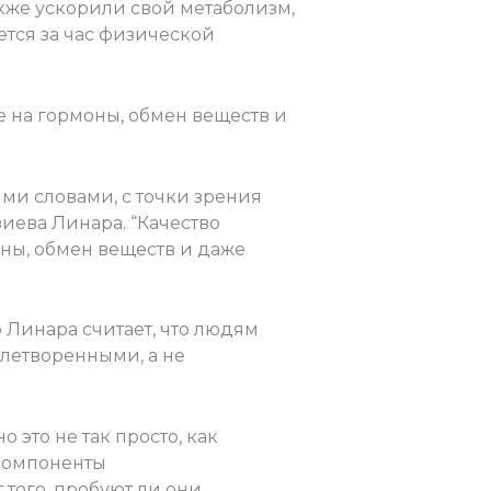
кже ускорили свой метаболизм,
тся за час физической
е на гормоны, обмен веществ и
ми словами, с точки зрения
зиева Линара. “Качество
ны, обмен веществ и даже
 Линара считает, что людям
влетворенными, а не
 это не так просто, как
 компоненты
того, пробуют ли они