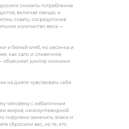
просили снизить потребление
уктов, включая овощи, и
этому совету, сосредоточив
ельное количество веса —
и и белый хлеб, но овсянка и
 же, как сало и сливочное
, – объясняет доктор клиники
 на диете чувствовать себя
ому человеку с избыточным
ием жиров, низкоуглеводной
о поручено заменить злаки и
 сбросили вес, но те, кто