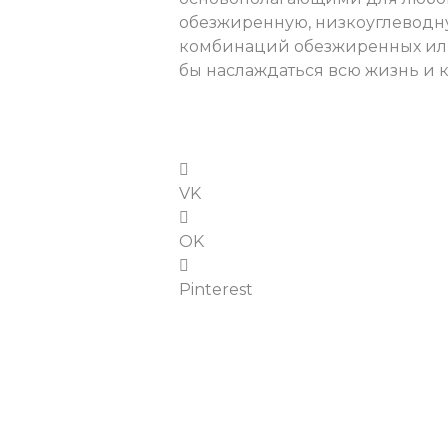
обезжиренную, низкоуглеводну
комбинаций обезжиренных или
бы наслаждаться всю жизнь и 
VK
OK
Pinterest
←
Предыдущая Запись