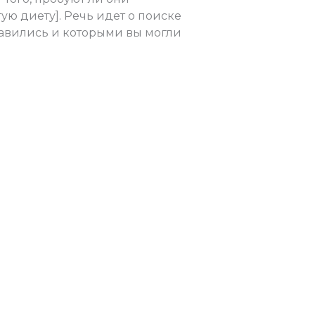
ю диету]. Речь идет о поиске
авились и которыми вы могли
Следующая Запись
→