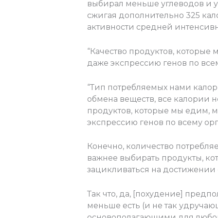
выбирал меньше углеводов и у
сжигая дополнительно 325 кал
активности средней интенсивн
“Качество продуктов, которые
даже экспрессию генов по всем
“Тип потребляемых нами калор
обмена веществ, все калории н
продуктов, которые мы едим, 
экспрессию генов по всему орг
Конечно, количество потребля
важнее выбирать продукты, ко
зацикливаться на достижении 
Так что, да, [похудение] предп
меньше есть (и не так удручающ
основополагающими для любого