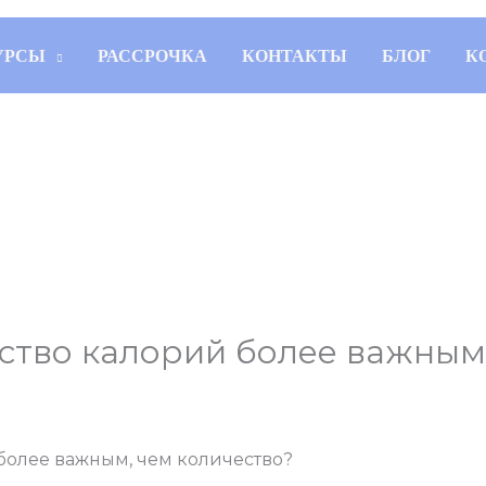
УРСЫ
РАССРОЧКА
КОНТАКТЫ
БЛОГ
К
ество калорий более важным
ы
/ От
admins
 более важным, чем количество?