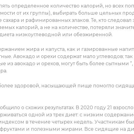
лять определенное количество калорий, но всех по
мости от их группы), выбирать больше цельных прод
сахара и рафинированных злаков. Те, кто следовал 
емых калорий, а не на количестве, потеряли значит
х диета низкоуглеводной или обезжиренной.
ржанием жира и капуста, как и газированные напитк
ытные. Авокадо и орехи содержат мало углеводов; так
ые из авокадо и орехов, могут быть более сытными ”
ра.
более здоровой, насыщающей пище помогло сидящим
бщило о схожих результатах. В 2020 году 21 взросл
живаться одной из трех диет: с низким содержан
ндексом в течение четырех недель. Участникам был
фруктами и полезными жирами. Все сидящие на диете