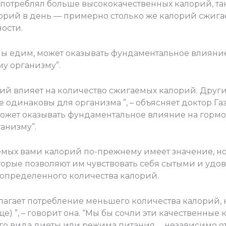
потреблял больше высококачественных калорий, та
орий в день — примерно столько же калорий сжигае
ости.
 мы едим, может оказывать фундаментальное влияни
у организму”.
ий влияет на количество сжигаемых калорий. Други
е одинаковы для организма ”, – объясняет доктор Га
может оказывать фундаментальное влияние на гормо
анизму”.
емых вами калорий по-прежнему имеет значение, но
торые позволяют им чувствовать себя сытыми и удо
определенного количества калорий.
олагает потребление меньшего количества калорий, но
е) ”, – говорит она. “Мы бы сочли эти качественные
 вида диеты или режима питания … независимо от 