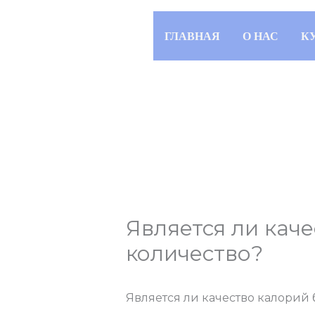
Перейти
к
ГЛАВНАЯ
О НАС
К
содержимому
Является ли кач
количество?
Оставьте комментарий
/
Совет
Является ли качество калорий