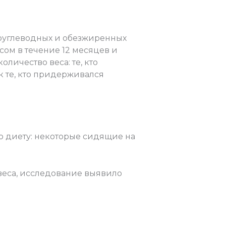
коуглеводных и обезжиренных
ом в течение 12 месяцев и
личество веса: те, кто
к те, кто придерживался
ю диету: некоторые сидящие на
еса, исследование выявило