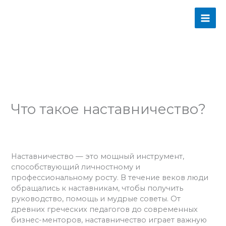
Перейти
MAI
к
содержимому
ME
Что такое наставничество?
Оставьте комментарий
/
Мотивация
,
Полезные
привычки
,
Психология
/ От
admins
Наставничество — это мощный инструмент,
способствующий личностному и
профессиональному росту. В течение веков люди
обращались к наставникам, чтобы получить
руководство, помощь и мудрые советы. От
древних греческих педагогов до современных
бизнес-менторов, наставничество играет важную