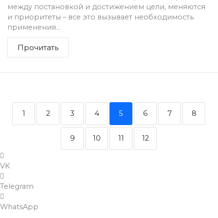
между постановкой и достижением цели, меняются
и приоритеты – все это вызывает необходимость
применения...
Прочитать
1
2
3
4
5
6
7
8
9
10
11
12
VK
Telegram
WhatsApp