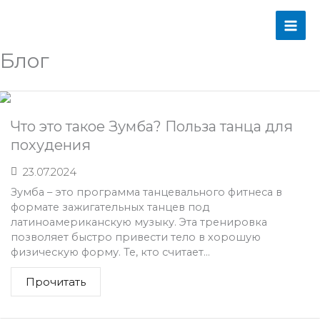
Перейти
MAI
к
содержимому
ME
Блог
Что это такое Зумба? Польза танца для
похудения
23.07.2024
Зумба – это программа танцевального фитнеса в
формате зажигательных танцев под
латиноамериканскую музыку. Эта тренировка
позволяет быстро привести тело в хорошую
физическую форму. Те, кто считает...
Прочитать